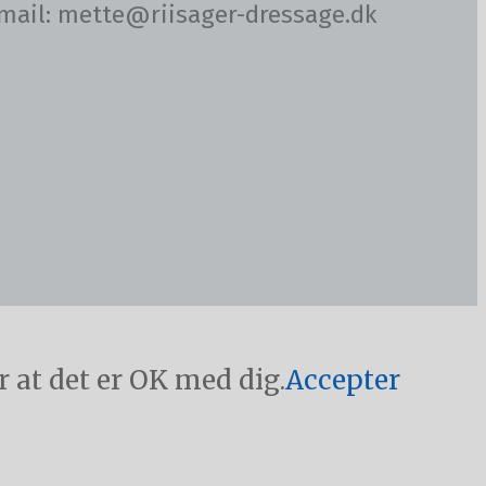
· email: mette@riisager-dressage.dk
 at det er OK med dig.
Accepter