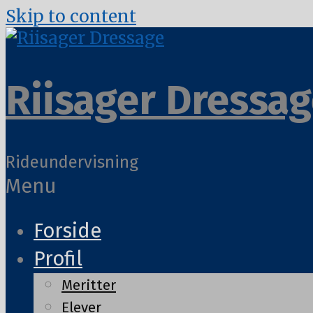
Skip to content
Riisager Dressa
Rideundervisning
Menu
Forside
Profil
Meritter
Elever