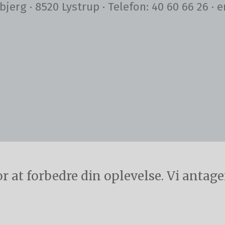
bjerg · 8520 Lystrup · Telefon: 40 60 66 26 
at forbedre din oplevelse. Vi antager